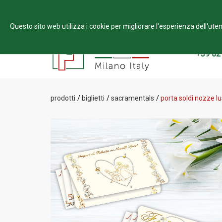
Via Ex Strada Provinciale 161 Dosso, 17 - 20049 Pr
Questo sito web utilizza i cookie per migliorare l'esperienza dell'uten
Per infor
+39 02
prodotti
biglietti
sacramentals
porta soldi nozze l