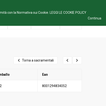
IT
ormità con la Normativa sui Cookie.
LEGGI LE COOKIE POLICY
Continua
ne
Prodotti
News/eventi
Contatti
Torna a sacramentali
mballo
Ean
2
8001294834052