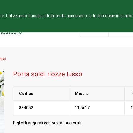
emenugo di Settala (MI)
te. Utilizzando il nostro sito l'utente acconsente a tutti i cookie in conf
mazioni chiamaci al:
Azienda
Produzio
 95375210
usso
Porta soldi nozze lusso
Codice
Misura
I
834052
11,5x17
1
Biglietti augurali con busta - Assortiti